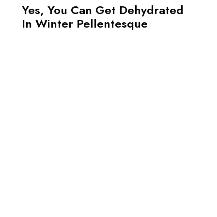
Yes, You Can Get Dehydrated
In Winter Pellentesque
Home
About Us
Pricing
Testimonial